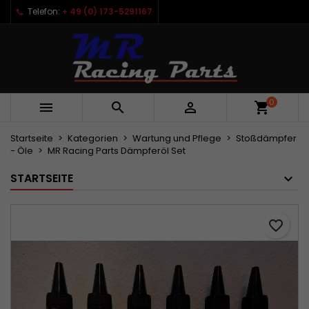
Telefon:
+ 49 (0) 173-5291167
×
×
×
Meine Wunschlisten
Wunschliste erstellen
Anmelden
Neue Liste anlegen
add_circle_outline
Sie müssen angemeldet sein, um Artikel Ihrer
Name der Wunschliste
Wunschliste hinzufügen zu können.
0



Abbrechen
Anmelden
Abbrechen
Wunschliste erstellen
Startseite
Kategorien
Wartung und Pflege
Stoßdämpfer
- Öle
MR Racing Parts Dämpferöl Set
STARTSEITE
favorite_border