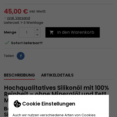
45,00 €
inkl. MwSt.
zzgl. Versand
Lieferzeit: 1-3 Werktage
In den Warenkorb
Menge


Sofort lieferbar!!!
Teilen
Teilen
BESCHREIBUNG
ARTIKELDETAILS
Hochqualitatives Silikonöl mit 100%
Reinheit – ohne Mineralöl und Fett
Made in Germany
Cookie Einstellungen
Bei uns Silikonöl zu kaufen lohnt sich für
Sie
Auch wir nutzen verschiedene Arten von Cookies.