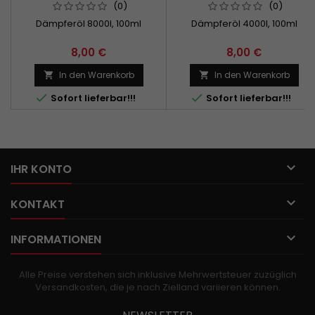
(0)
(0)
Dämpferöl 8000l, 100ml
Dämpferöl 4000l, 100ml
8,00 €
8,00 €
In den Warenkorb
In den Warenkorb




Sofort lieferbar!!!
Sofort lieferbar!!!

IHR KONTO

KONTAKT

INFORMATIONEN
Alle Preise verstehen sich inklusive Mehrwertsteuer zuzüglich
Versandkosten, die je nach Zielland variieren können.