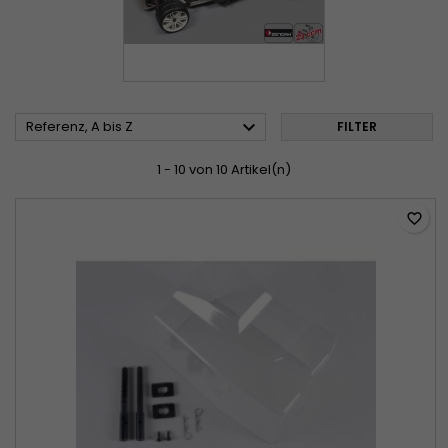

Referenz, A bis Z
FILTER
1 - 10 von 10 Artikel(n)
favorite_border