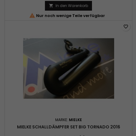
In den Warenkorb


Nur noch wenige Teile verfügbar
favorite_border
MARKE:
MIELKE
MIELKE SCHALLDÄMPFER SET BIG TORNADO 2016