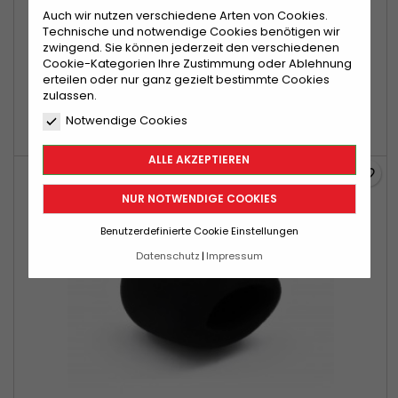
Auch wir nutzen verschiedene Arten von Cookies.
(0)
Technische und notwendige Cookies benötigen wir
MCD Airbox, 1 St.
zwingend. Sie können jederzeit den verschiedenen
Cookie-Kategorien Ihre Zustimmung oder Ablehnung
erteilen oder nur ganz gezielt bestimmte Cookies
50,00 €
zulassen.
In den Warenkorb

Notwendige Cookies

Sofort lieferbar!!!
ALLE AKZEPTIEREN
favorite_border
NUR NOTWENDIGE COOKIES
Benutzerdefinierte Cookie Einstellungen
Datenschutz
Impressum