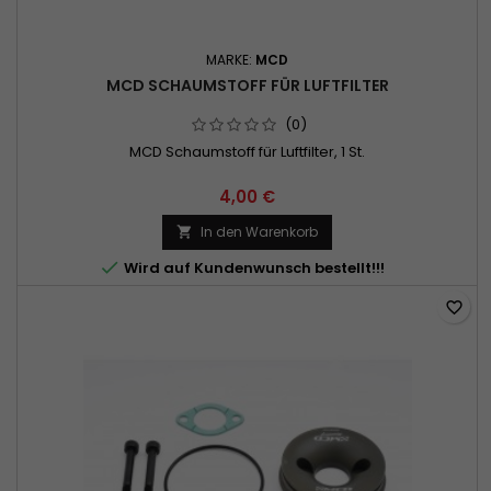
MARKE:
MCD
MCD SCHAUMSTOFF FÜR LUFTFILTER
(0)
MCD Schaumstoff für Luftfilter, 1 St.
4,00 €
In den Warenkorb


Wird auf Kundenwunsch bestellt!!!
favorite_border