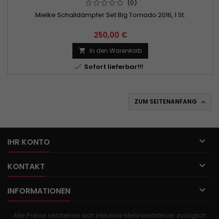
(0)
Mielke Schalldämpfer Set Big Tornado 2016, 1 St.
250,00 €
In den Warenkorb


Sofort lieferbar!!!
ZUM SEITENANFANG


IHR KONTO

KONTAKT

INFORMATIONEN
Alle Preise verstehen sich inklusive Mehrwertsteuer zuzüglich