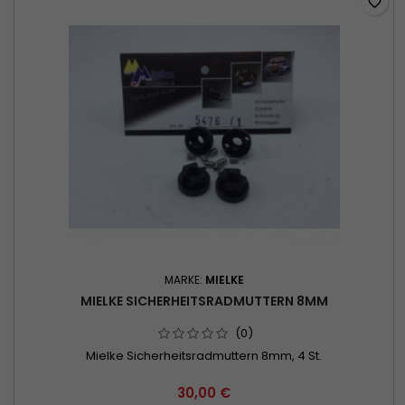
favorite_border
MARKE:
MIELKE
MIELKE SICHERHEITSRADMUTTERN 8MM
(0)
Mielke Sicherheitsradmuttern 8mm, 4 St.
30,00 €