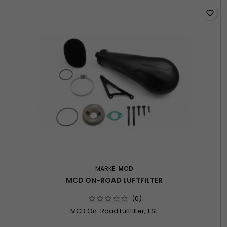
favorite_border
MARKE:
MCD
MCD ON-ROAD LUFTFILTER
(0)
MCD On-Road Luftfilter, 1 St.