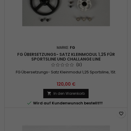
MARKE:
FG
FG ÜBERSETZUNGS- SATZ KLEINMODUL 1,25 FÜR
SPORTSLINE UND CHALLANGE LINE
(0)
FG Übersetzungs- Satz Kleinmodul 1,25 Sportsline, 1St.
120,00 €
In den Warenkorb


Wird auf Kundenwunsch bestellt!!!
favorite_border