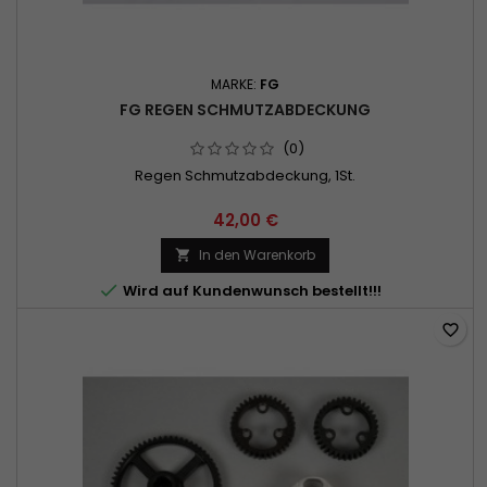
MARKE:
FG
FG REGEN SCHMUTZABDECKUNG
(0)
Regen Schmutzabdeckung, 1St.
42,00 €
In den Warenkorb


Wird auf Kundenwunsch bestellt!!!
favorite_border