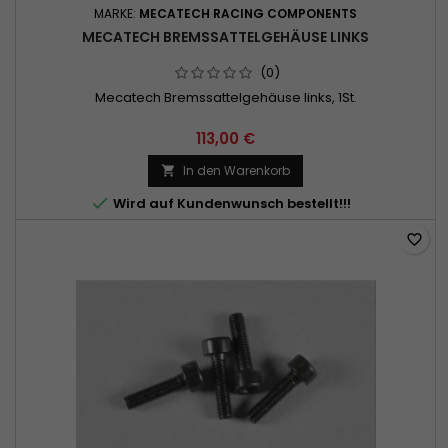
MARKE:
MECATECH RACING COMPONENTS
MECATECH BREMSSATTELGEHÄUSE LINKS
(0)
Mecatech Bremssattelgehäuse links, 1St.
113,00 €
In den Warenkorb


Wird auf Kundenwunsch bestellt!!!
favorite_border