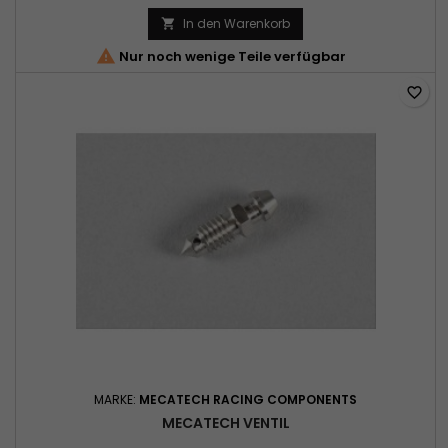
In den Warenkorb


Nur noch wenige Teile verfügbar
favorite_border
MARKE:
MECATECH RACING COMPONENTS
MECATECH VENTIL