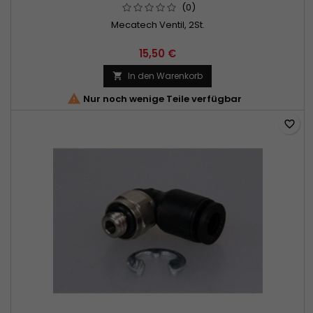
(0)
Mecatech Ventil, 2St.
15,50 €
In den Warenkorb


Nur noch wenige Teile verfügbar
favorite_border