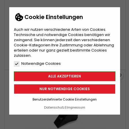
MARKE:
MECATECH RACING COMPONENTS
Cookie Einstellungen
MECATECH 90° WINKEL
(0)
Auch wir nutzen verschiedene Arten von Cookies.
Mecatech 90° Winkel, 2St.
Technische und notwendige Cookies benötigen wir
zwingend. Sie können jederzeit den verschiedenen
Cookie-Kategorien Ihre Zustimmung oder Ablehnung
10,10 €
erteilen oder nur ganz gezielt bestimmte Cookies
zulassen.
In den Warenkorb

Notwendige Cookies

Nur noch wenige Teile verfügbar
favorite_border
ALLE AKZEPTIEREN
NUR NOTWENDIGE COOKIES
Benutzerdefinierte Cookie Einstellungen
Datenschutz
Impressum