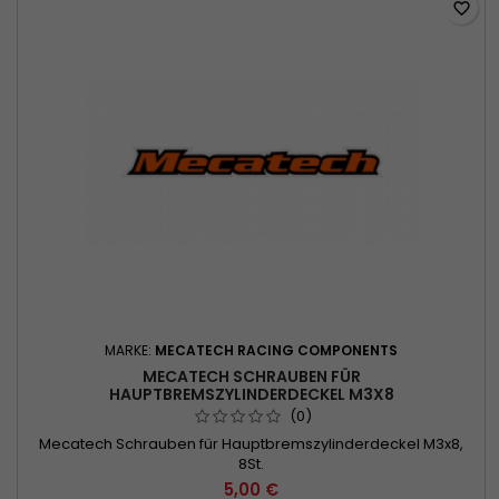
favorite_border
MARKE:
MECATECH RACING COMPONENTS
MECATECH SCHRAUBEN FÜR
HAUPTBREMSZYLINDERDECKEL M3X8
(0)
Mecatech Schrauben für Hauptbremszylinderdeckel M3x8,
8St.
5,00 €