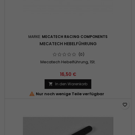
MARKE:
MECATECH RACING COMPONENTS
MECATECH HEBELFÜHRUNG
(0)
Mecatech Hebelführung, 1St.
16,50 €
In den Warenkorb


Nur noch wenige Teile verfügbar
favorite_border