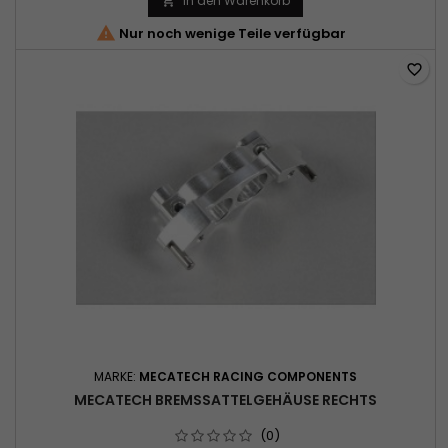
In den Warenkorb


Nur noch wenige Teile verfügbar
favorite_border
MARKE:
MECATECH RACING COMPONENTS
MECATECH BREMSSATTELGEHÄUSE RECHTS
(0)