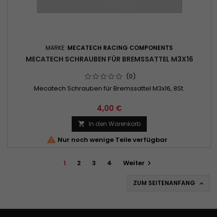
MARKE:
MECATECH RACING COMPONENTS
MECATECH SCHRAUBEN FÜR BREMSSATTEL M3X16
(0)
Mecatech Schrauben für Bremssattel M3x16, 8St.
4,00 €
In den Warenkorb


Nur noch wenige Teile verfügbar
1
2
3
4
Weiter

ZUM SEITENANFANG
