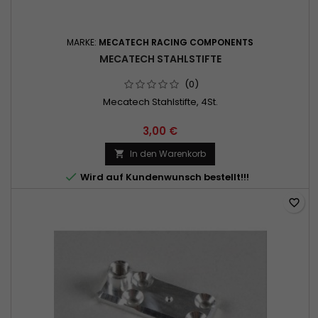
MARKE:
MECATECH RACING COMPONENTS
MECATECH STAHLSTIFTE
(0)
Mecatech Stahlstifte, 4St.
3,00 €
In den Warenkorb


Wird auf Kundenwunsch bestellt!!!
favorite_border