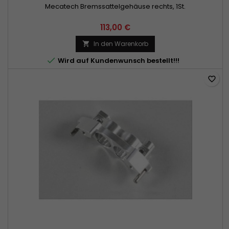
Mecatech Bremssattelgehäuse rechts, 1St.
113,00 €
In den Warenkorb


Wird auf Kundenwunsch bestellt!!!
favorite_border