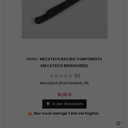
MARKE:
MECATECH RACING COMPONENTS
MECATECH BREMSHEBEL
(0)
Mecatech Bremshebel, 1St.
10,10 €
In den Warenkorb


Nur noch wenige Teile verfügbar
favorite_border