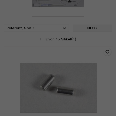

Referenz, A bis Z
FILTER
1 - 12 von 45 Artikel(n)
favorite_border