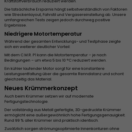
Kraftstoffverbrauch reduziert werden.
Die tatsächliche Ersparnis hängt selbstverständlich von Faktoren
wie Streckenlayout, Fahrstil und Vergasereinstellung ab. Unsere
umfangreichen Tests zeigen jedoch durchweg positive
Ergebnisse.
Niedrigere Motortemperatur
Während der gesamten Entwicklungs- und Testphase zeigte
sich ein weiterer deutlicher Vorteil:
Mit dem C.M.R. P1 kann die Motortemperatur – je nach
Bedingungen – um etwa 5 bis 10 °C reduziert werden.
Ein kühler laufender Motor sorgt für eine konstantere
Leistungsentfaltung über die gesamte Renndistanz und schont
gleichzeitig das Material.
Neues Krümmerkonzept
Auch beim Krümmer setzen wir auf modernste
Fertigungstechnologie.
Der vollständig aus Metall gefertigte, 3D-gedruckte Krümmer
ermöglicht eine außergewöhnlich hohe Fertigungsgenauigkeit.
Rund 99 % aller Krümmer sind praktisch identisch.
Zusätzlich sorgen strömungsoptimierte Innenkonturen ohne