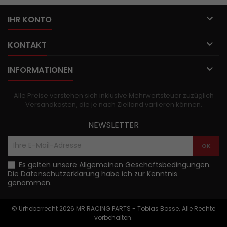

IHR KONTO

KONTAKT

INFORMATIONEN
Alle Preise verstehen sich inklusive Mehrwertsteuer zuzüglich
Versandkosten, die je nach Zielland variieren können.
NEWSLETTER
Es gelten unsere
Allgemeinen Geschäftsbedingungen
.
Die
Datenschutzerklärung
habe ich zur Kenntnis
genommen.
© Urheberrecht 2026 MR RACING PARTS - Tobias Bosse. Alle Rechte
vorbehalten.