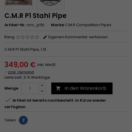
C.M.R P1 Stahl Pipe
Artikel-Nr.
cmr_p1St
Marke
C.M.R Competition Pipes
Rang
Eigenen Kommentar verfassen
C.M.R P1 Stahl Pipe, 1 St.
349,00 €
inkl. MwSt.
zzgl. Versand
Lieferzeit: 3-5 Werktage
In den Warenkorb
Menge


Artikel ist bereits nachbestellt. In Kürze wieder
verfügbar.
Teilen
Teilen