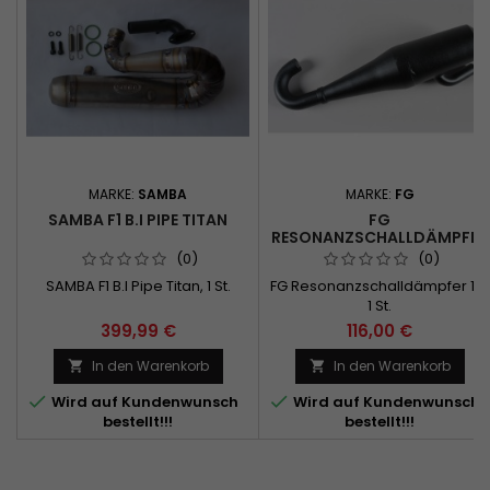
MARKE:
SAMBA
MARKE:
FG
SAMBA F1 B.I PIPE TITAN
FG
RESONANZSCHALLDÄMPFER
1:6
(0)
(0)
SAMBA F1 B.I Pipe Titan, 1 St.
FG Resonanzschalldämpfer 1:6,
1 St.
399,99 €
116,00 €
In den Warenkorb
In den Warenkorb




Wird auf Kundenwunsch
Wird auf Kundenwunsch
bestellt!!!
bestellt!!!